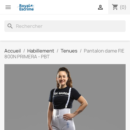
shopping_cart


(0)
search
Accueil
Habillement
Tenues
Pantalon dame FIE
800N PRIMERA - PBT