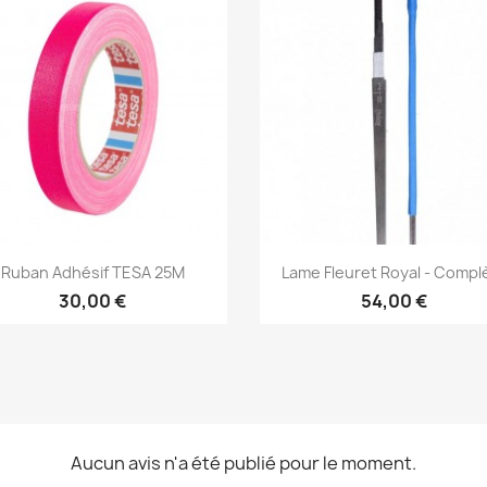
Aperçu rapide
Aperçu rapide


Ruban Adhésif TESA 25M
Lame Fleuret Royal - Compl
30,00 €
54,00 €
Aucun avis n'a été publié pour le moment.