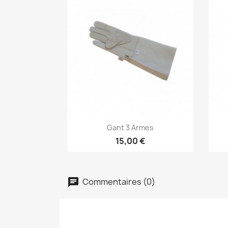
Aperçu rapide

Gant 3 Armes
15,00 €
Commentaires (0)