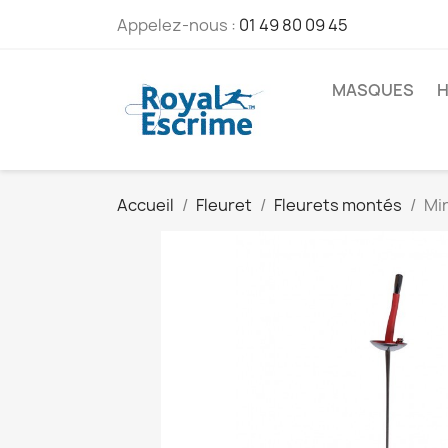
Appelez-nous :
01 49 80 09 45
MASQUES
H
Accueil
Fleuret
Fleurets montés
Min