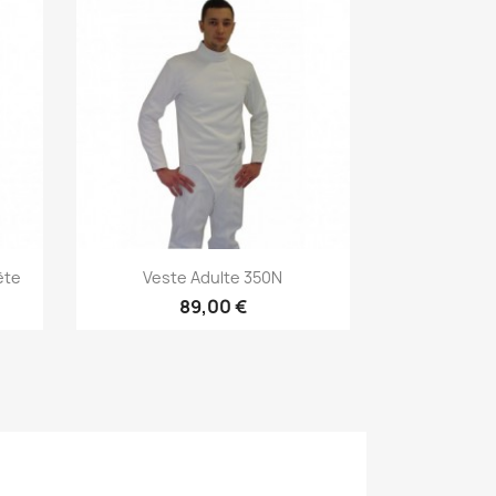
Aperçu rapide

ète
Veste Adulte 350N
89,00 €