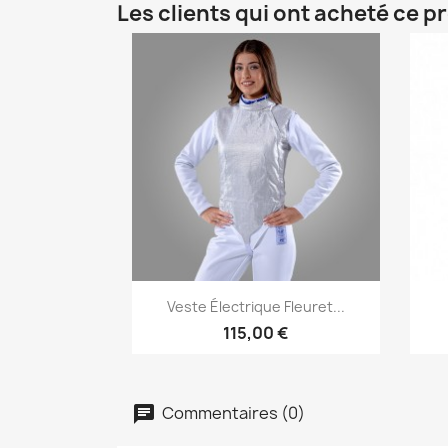
Les clients qui ont acheté ce p
Aperçu rapide

Veste Électrique Fleuret...
115,00 €
Commentaires (0)