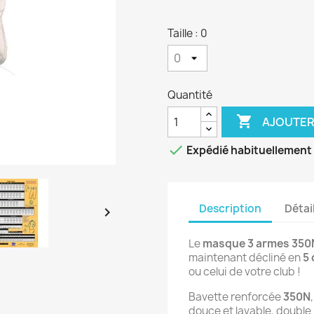
Taille : 0
Quantité

AJOUTER

Expédié habituellement 
Description
Détai

Le 
masque 3 armes 350
maintenant décliné en 
5 
ou celui de votre club !
Bavette renforcée 
350N
douce et lavable, double 