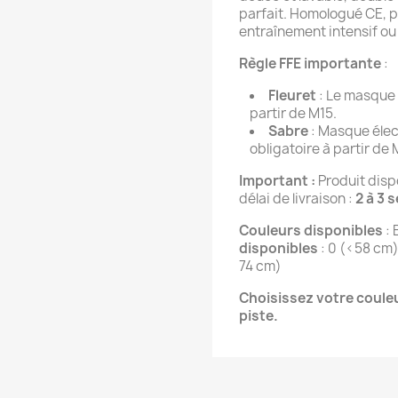
parfait. Homologué CE, p
entraînement intensif ou
Règle FFE importante
 :
Fleuret
: Le masque 
partir de M15.
Sabre
: Masque élect
obligatoire à partir de 
Important : 
Produit disp
délai de livraison : 
2 à 3 
Couleurs disponibles
 :
disponibles
 : 0 (<58 cm
74 cm)
Choisissez votre couleur
piste.