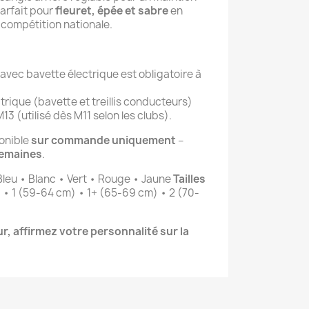
arfait pour 
fleuret, épée et sabre
 en 
 compétition nationale.
avec bavette électrique est obligatoire à
rique (bavette et treillis conducteurs)
M13 (utilisé dès M11 selon les clubs).
onible 
sur commande uniquement
 – 
semaines
.
 Bleu • Blanc • Vert • Rouge • Jaune 
Tailles 
) • 1 (59-64 cm) • 1+ (65-69 cm) • 2 (70-
, affirmez votre personnalité sur la 