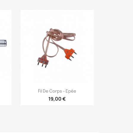
Aperçu rapide

Fil De Corps - Epée
19,00 €