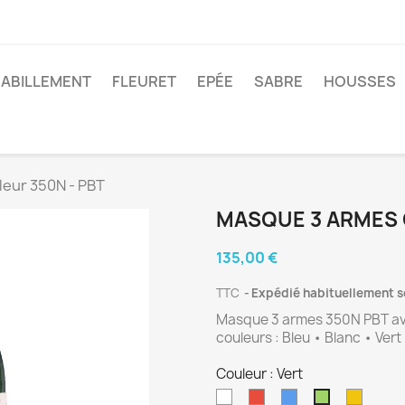
ABILLEMENT
FLEURET
EPÉE
SABRE
HOUSSES
eur 350N - PBT
MASQUE 3 ARMES 
135,00 €
TTC
Expédié habituellement s
Masque 3 armes 350N PBT avec
couleurs : Bleu • Blanc • Ver
Couleur : Vert
Blanc
Rouge
Bleu
Jaune
Vert