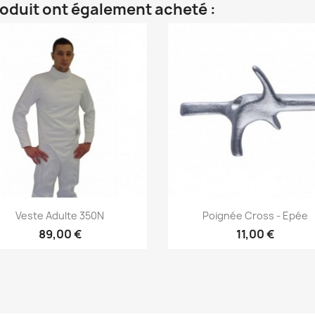
roduit ont également acheté :
Aperçu rapide
Aperçu rapide


Veste Adulte 350N
Poignée Cross - Epée
89,00 €
11,00 €