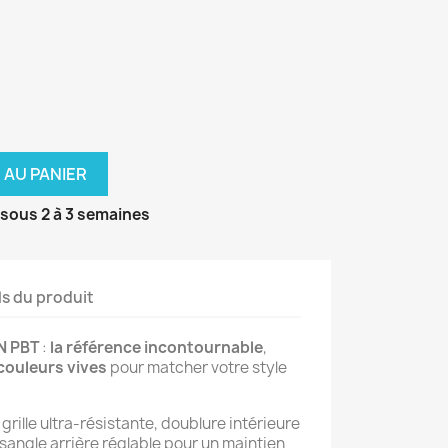
 AU PANIER
sous 2 à 3 semaines
ls du produit
N PBT
 : 
la référence incontournable
, 
couleurs vives
 pour matcher votre style 
, grille ultra-résistante, doublure intérieure 
sangle arrière réglable pour un maintien 