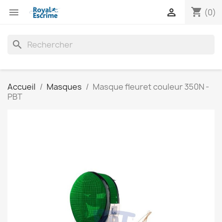
shopping_cart


(0)
search
Accueil
Masques
Masque fleuret couleur 350N -
PBT