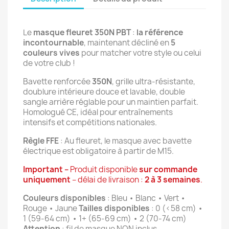
Le 
masque fleuret 350N PBT
 : 
la référence 
incontournable
, maintenant décliné en 
5 
couleurs vives
 pour matcher votre style ou celui 
de votre club !
Bavette renforcée 
350N
, grille ultra-résistante, 
doublure intérieure douce et lavable, double 
sangle arrière réglable pour un maintien parfait. 
Homologué CE, idéal pour entraînements 
intensifs et compétitions nationales.
Règle FFE 
: Au fleuret, le masque avec bavette 
électrique est obligatoire à partir de M15.
Important – 
Produit disponible 
sur commande 
uniquement
 – délai de livraison : 
2 à 3 semaines
.
Couleurs disponibles
 : Bleu • Blanc • Vert • 
Rouge • Jaune 
Tailles disponibles
 : 0 (<58 cm) • 
1 (59-64 cm) • 1+ (65-69 cm) • 2 (70-74 cm) 
Attention
 : fil de masque NON inclus