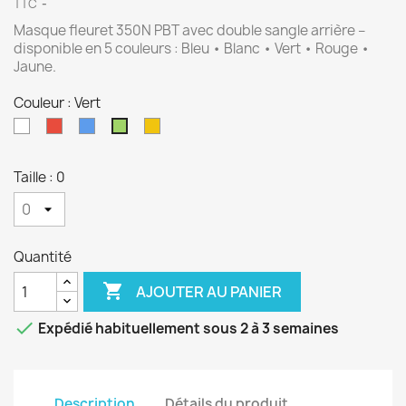
TTC
Masque fleuret 350N PBT avec double sangle arrière – 
disponible en 5 couleurs : Bleu • Blanc • Vert • Rouge • 
Jaune.
Couleur : Vert
Blanc
Rouge
Bleu
Jaune
Vert
Taille : 0
Quantité

AJOUTER AU PANIER

Expédié habituellement sous 2 à 3 semaines
Description
Détails du produit