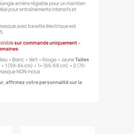
sangle arrière réglable pour un maintien 
éal pour entraînements intensifs et 
e masque avec bavette électrique est 
5.
onible 
sur commande uniquement
 – 
semaines
.
 Bleu • Blanc • Vert • Rouge • Jaune 
Tailles 
) • 1 (59-64 cm) • 1+ (65-69 cm) • 2 (70-
de masque NON inclus
, affirmez votre personnalité sur la 