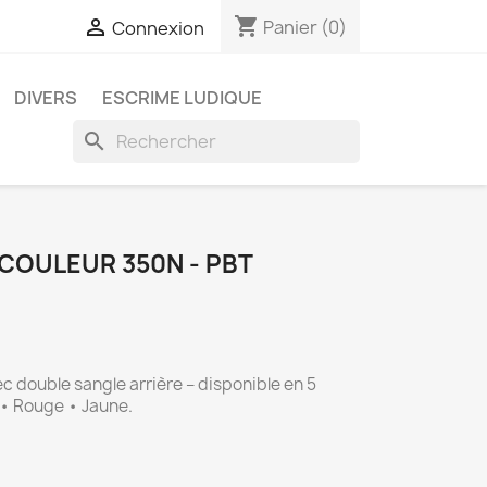
shopping_cart

Panier
(0)
Connexion
DIVERS
ESCRIME LUDIQUE
search
COULEUR 350N - PBT
 double sangle arrière – disponible en 5 
t • Rouge • Jaune.