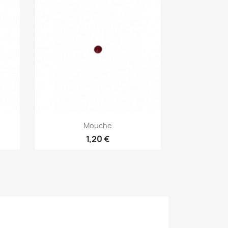
Aperçu rapide

Mouche
1,20 €