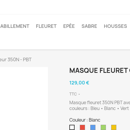
ABILLEMENT
FLEURET
EPÉE
SABRE
HOUSSES
eur 350N - PBT
MASQUE FLEURET 
129,00 €
TTC
Masque fleuret 350N PBT avec
couleurs : Bleu • Blanc • Ver
Couleur : Blanc
Rouge
Bleu
Vert
Jaune
Blanc