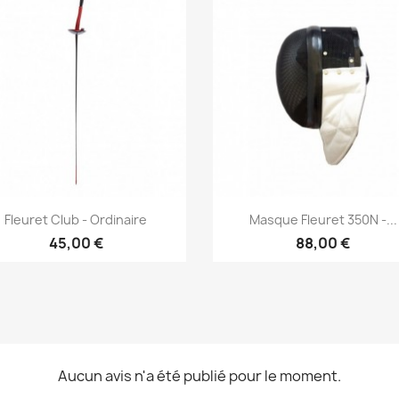
Aperçu rapide
Aperçu rapide


Fleuret Club - Ordinaire
Masque Fleuret 350N -...
45,00 €
88,00 €
Aucun avis n'a été publié pour le moment.