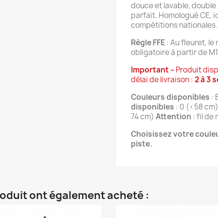
douce et lavable, double 
parfait. Homologué CE, id
compétitions nationales.
Règle FFE 
: Au fleuret, l
obligatoire à partir de M1
Important – 
Produit disp
délai de livraison : 
2 à 3 
Couleurs disponibles
 :
disponibles
 : 0 (<58 cm
74 cm) 
Attention
 : fil 
Choisissez votre couleur
piste.
roduit ont également acheté :