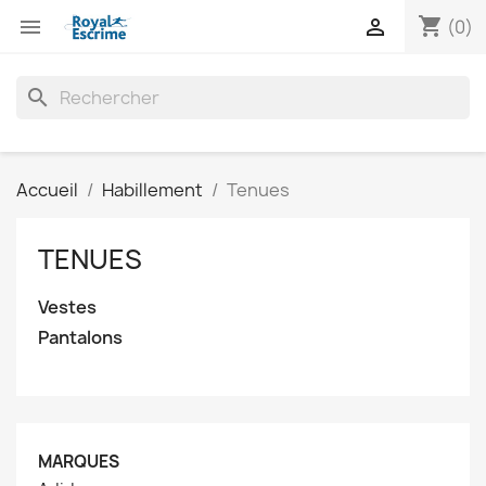
shopping_cart


(0)
search
Accueil
Habillement
Tenues
TENUES
Vestes
Pantalons
MARQUES