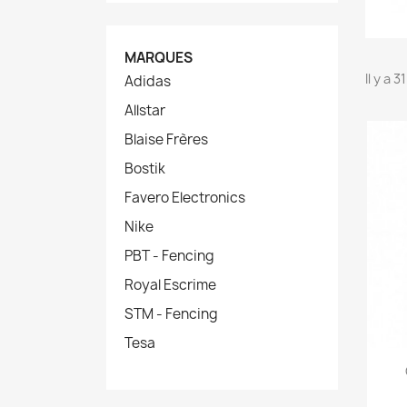
MARQUES
Il y a 
Adidas
Allstar
Blaise Frères
Bostik
Favero Electronics
Nike
PBT - Fencing
Royal Escrime
STM - Fencing
Tesa