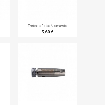
Aperçu rapide

.
Embase Epée Allemande
5,60 €