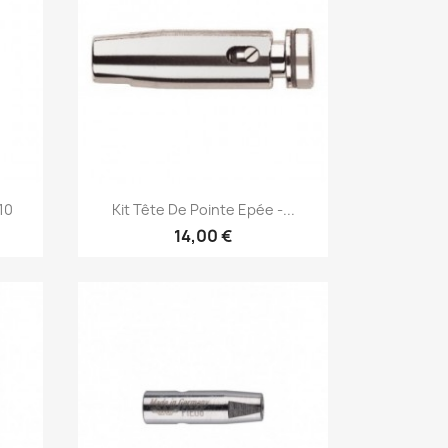
Aperçu rapide

10
Kit Tête De Pointe Epée -...
14,00 €