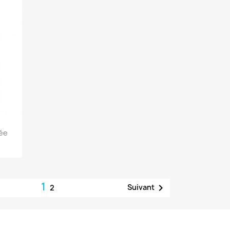
pée
1

Suivant
2