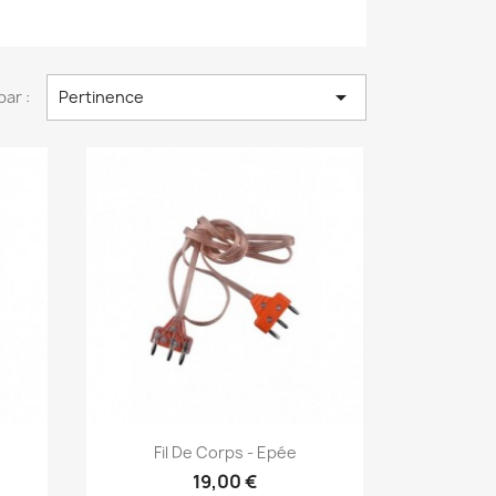

par :
Pertinence
Aperçu rapide

Fil De Corps - Epée
19,00 €