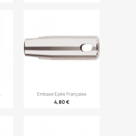
Aperçu rapide

.
Embase Epée Française
4,80 €