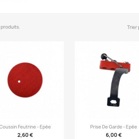
31 produits.
Trier 
Aperçu rapide
Aperçu rapide


Coussin Feutrine - Epée
Prise De Garde - Epée
2,60 €
6,00 €