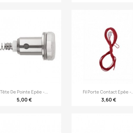
Aperçu rapide
Aperçu rapide


Tête De Pointe Epée -...
Fil Porte Contact Epée -..
5,00 €
3,60 €