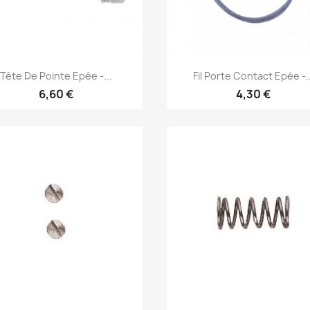
Aperçu rapide
Aperçu rapide


Tête De Pointe Epée -...
Fil Porte Contact Epée -..
6,60 €
4,30 €