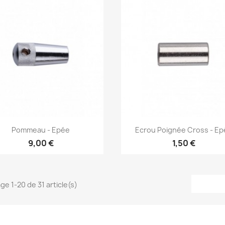
Aperçu rapide
Aperçu rapide


Pommeau - Epée
Ecrou Poignée Cross - E
9,00 €
1,50 €
ge 1-20 de 31 article(s)