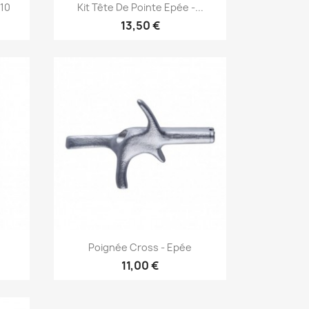
Aperçu rapide

X10
Kit Tête De Pointe Epée -...
13,50 €
Aperçu rapide

Poignée Cross - Epée
11,00 €