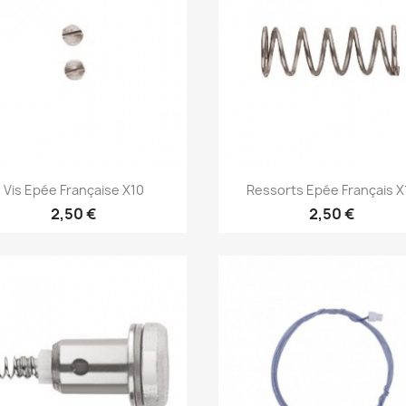
Aperçu rapide
Aperçu rapide


Vis Epée Française X10
Ressorts Epée Français X
2,50 €
2,50 €