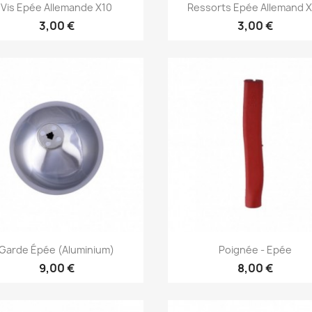
Aperçu rapide
Aperçu rapide


Vis Epée Allemande X10
Ressorts Epée Allemand 
3,00 €
3,00 €
Aperçu rapide
Aperçu rapide


Garde Épée (Aluminium)
Poignée - Epée
9,00 €
8,00 €