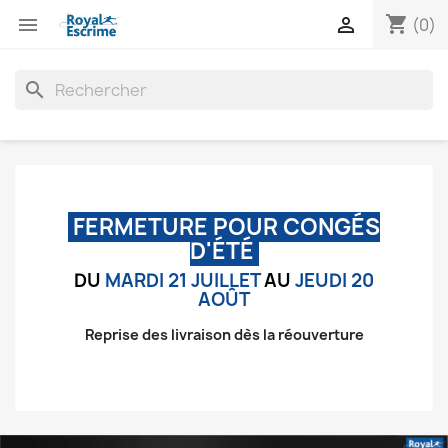
shopping_cart


(0)
search
FERMETURE POUR CONGÉS
D'ÉTÉ
DU
MARDI 21 JUILLET
AU
JEUDI 20
AOÛT
Reprise des livraison dès la réouverture